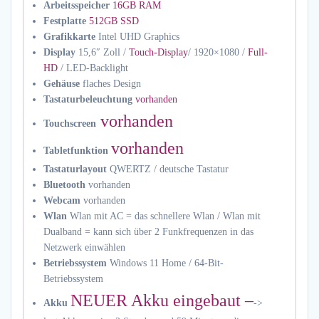
Arbeitsspeicher
16GB RAM
Festplatte
512GB SSD
Grafikkarte
Intel UHD Graphics
Display
15,6″ Zoll /
Touch-Display
/ 1920×1080 /
Full-
HD
/ LED-Backlight
Gehäuse
flaches Design
Tastaturbeleuchtung
vorhanden
vorhanden
Touchscreen
vorhanden
Tabletfunktion
Tastaturlayout
QWERTZ / deutsche Tastatur
Bluetooth
vorhanden
Webcam
vorhanden
Wlan
Wlan mit AC = das schnellere Wlan / Wlan mit
Dualband = kann sich über 2 Funkfrequenzen in das
Netzwerk einwählen
Betriebssystem
Windows 11 Home / 64-Bit-
Betriebssystem
NEUER Akku eingebaut –
Akku
->