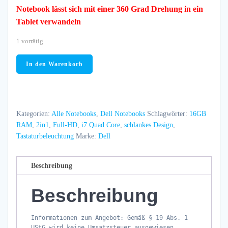
Notebook lässt sich mit einer 360 Grad Drehung in ein
Tablet verwandeln
1 vorrätig
Dell
In den Warenkorb
Inspiron
5579
2in1
15
Kategorien:
Alle Notebooks
,
Dell Notebooks
Schlagwörter:
16GB
Zoll
RAM
,
2in1
,
Full-HD
,
i7 Quad Core
,
schlankes Design
,
Full
Tastaturbeleuchtung
Marke:
Dell
HD
+
Beschreibung
Touch
512GB
Beschreibung
SSD
16GB
Informationen zum Angebot: Gemäß § 19 Abs. 1
RAM
UStG wird keine Umsatzsteuer ausgewiesen.